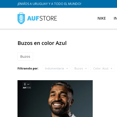
¡ENVÍOS A URUGUAY Y A TODO EL MUNDO!
NIKE
I
Buzos en color Azul
Buzos
Filtrando por:
Indumentaria
Buzos
Color:
Azul