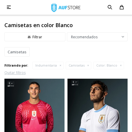

Camisetas en color Blanco
Recomendados
Camisetas
Filtrando por:
Indumentaria
Camisetas
Color:
Blanco
Quitar filtros