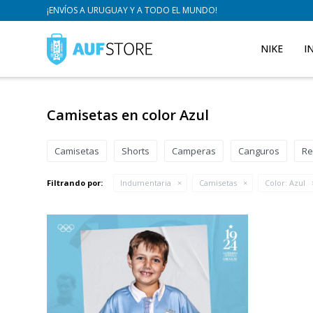
¡ENVÍOS A URUGUAY Y A TODO EL MUNDO!
NIKE
I
Camisetas en color Azul
Camisetas
Shorts
Camperas
Canguros
Re
Filtrando por:
Indumentaria
Camisetas
Color:
Azul