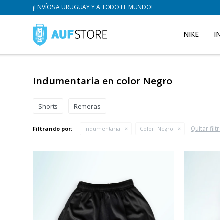
¡ENVÍOS A URUGUAY Y A TODO EL MUNDO!
NIKE
I
Indumentaria en color Negro
Shorts
Remeras
Quitar filt
Filtrando por:
Indumentaria
Color:
Negro