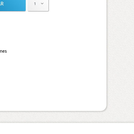
AR
1
ones