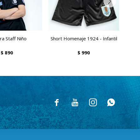
a Staff Niño
Short Homenaje 1924 - Infantil
Sho
$
890
$
990



