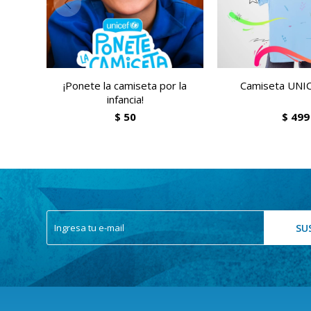
¡Ponete la camiseta por la
Camiseta UNI
infancia!
$
50
$
499
SU