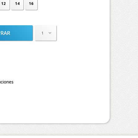
12
14
16
RAR
1
uciones