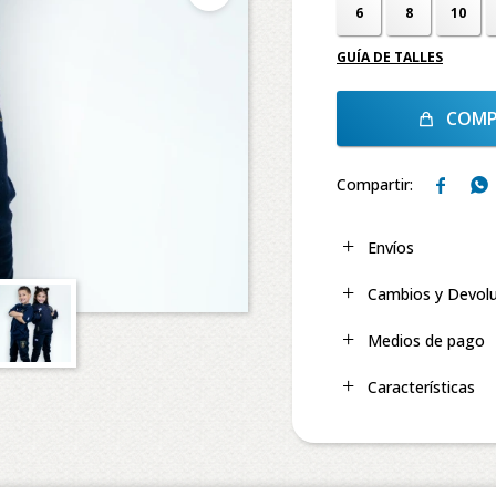
6
8
10
GUÍA DE TALLES
COMP


Envíos
Cambios y Devol
Medios de pago
Características