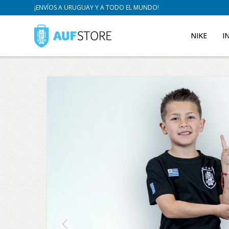
¡ENVÍOS A URUGUAY Y A TODO EL MUNDO!
NIKE
I