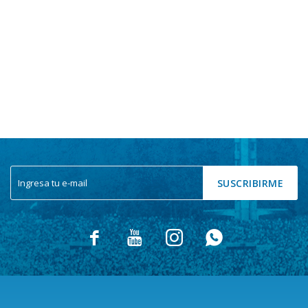
SUSCRIBIRME



