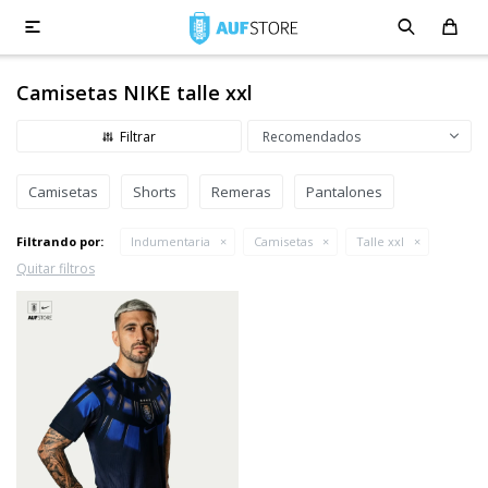

Camisetas NIKE talle xxl
Recomendados
Camisetas
Shorts
Remeras
Pantalones
Filtrando por:
Indumentaria
Camisetas
Talle xxl
Quitar filtros