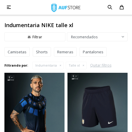

Indumentaria NIKE talle xl
Recomendados
Camisetas
Shorts
Remeras
Pantalones
Quitar filtros
Filtrando por:
Indumentaria
Talle xl