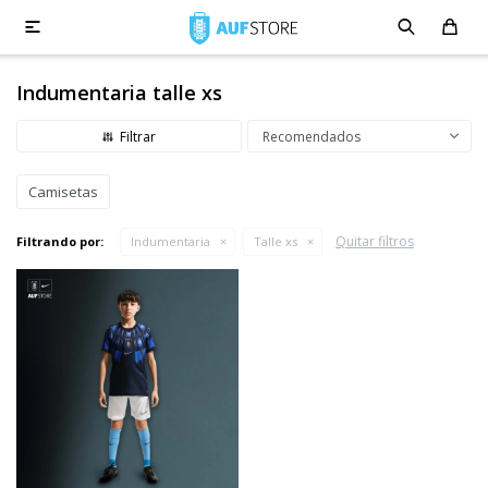

Indumentaria talle xs
Recomendados
Camisetas
Quitar filtros
Filtrando por:
Indumentaria
Talle xs