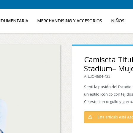
NDUMENTARIA
MERCHANDISING Y ACCESORIOS
NIÑOS
Camiseta Titu
Stadium– Muj
IO4684-425
Sentí la pasión del Estadio
un estilo icónico con tejido
Celeste con orgullo y garra.
Este artículo está ag