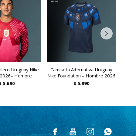
lero Uruguay Nike
Camiseta Alternativa Uruguay
Cami
 2026– Hombre
Nike Foundation – Hombre 2026
Nik
$
5.690
$
5.990



