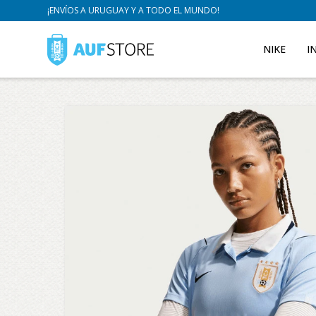
¡ENVÍOS A URUGUAY Y A TODO EL MUNDO!
NIKE
I