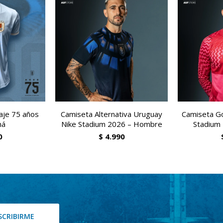
je 75 años
Camiseta Alternativa Uruguay
Camiseta Go
ná
Nike Stadium 2026 – Hombre
Stadium
0
$
4.990
SCRIBIRME