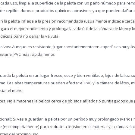
ada uso, limpia la superficie de la pelota con un paño húmedo para remove
so de cepillos duros o productos químicos abrasivos, ya que pueden dañar e
n la pelota inflada a la presión recomendada (usualmente indicada cerca 
ra el mejor rendimiento y prolonga la vida útil de la cámara de látex y lo
decida para no dañar la válvula.
rasivas: Aunque es resistente, jugar constantemente en superficies muy á
star el PVC más rápidamente.
arda la pelota en un lugar fresco, seco y bien ventilado, lejos de la luz so
mo. Las altas temperaturas pueden afectar el PVC y la cámara de látex, m
iar el moho.
tes: No almacenes la pelota cerca de objetos afilados o puntiagudos que
cional): Si vas a guardar la pelota por un período muy prolongado (varios
e (no completamente) para reducir la tensión en el material y la cámara int
antes del próximo uso.