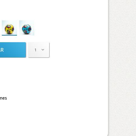
AR
1
ones