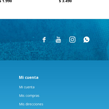
$
1.990
$
3.490




Mi cuenta
Mi cuenta
Mis compras
Mis direcciones