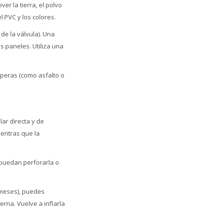
r la tierra, el polvo
l PVC y los colores.
de la válvula). Una
s paneles. Utiliza una
speras (como asfalto o
lar directa y de
ientras que la
 puedan perforarla o
 meses), puedes
erna. Vuelve a inflarla