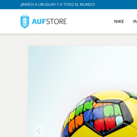
¡ENVÍOS A URUGUAY Y A TODO EL MUNDO!
NIKE
I