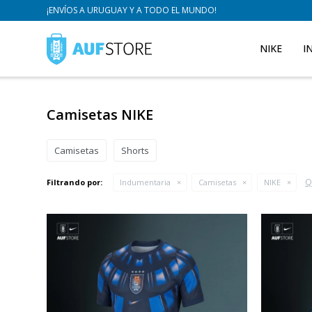
¡ENVÍOS A URUGUAY Y A TODO EL MUNDO!
NIKE
I
Camisetas NIKE
Camisetas
Shorts
Q
Filtrando por:
Indumentaria
Camisetas
NIKE