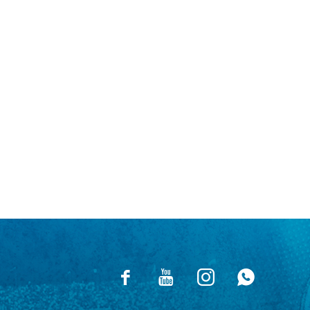



