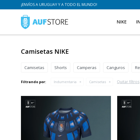
¡ENVÍOS A URUGUAY Y A TODO EL MUNDO!
NIKE
I
Camisetas NIKE
Camisetas
Shorts
Camperas
Canguros
Re
Quitar filtros
Filtrando por:
Indumentaria
Camisetas