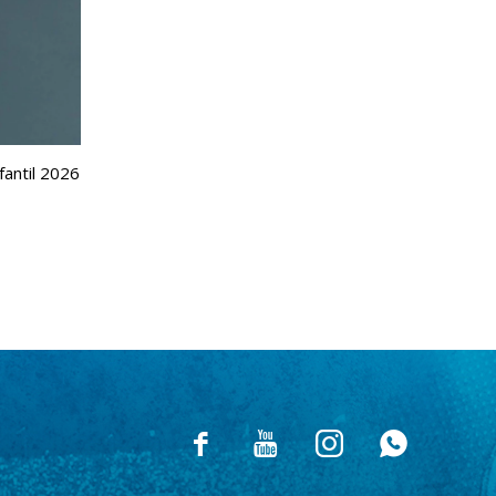
antil 2026



