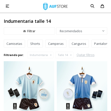

Indumentaria talle 14
Recomendados
Camisetas
Shorts
Camperas
Canguros
Pantalone
Quitar filtros
Filtrando por:
Indumentaria
Talle 14