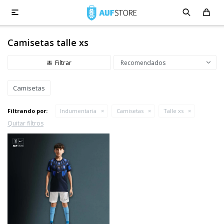

Camisetas talle xs
Recomendados
Camisetas
Filtrando por:
Indumentaria
Camisetas
Talle xs
Quitar filtros